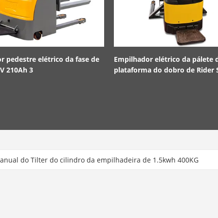
 pedestre elétrico da fase de
Empilhador elétrico da pálete 
V 210Ah 3
plataforma do dobro de Rider 
1500kg 3310lb
nual do Tilter do cilindro da empilhadeira de 1.5kwh 400KG