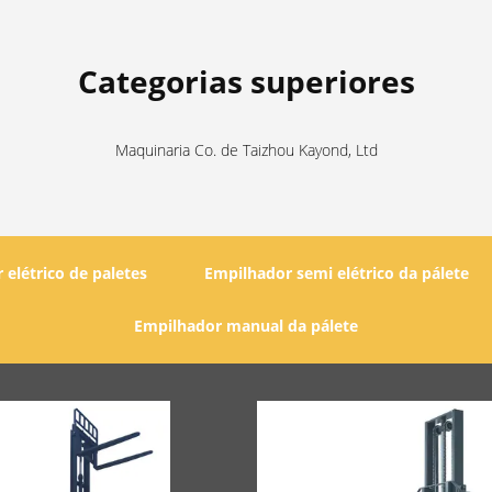
Categorias superiores
Maquinaria Co. de Taizhou Kayond, Ltd
elétrico de paletes
Empilhador semi elétrico da pálete
Empilhador manual da pálete