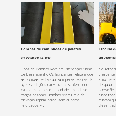
Bombas de caminhões de paletes
Escolha d
manuais: o que é diferente e como
Diesel ou 
em December 12, 2025
em December
escolher?
Tipos de Bombas Revelam Diferenças Claras
No setor d
de Desempenho Os fabricantes relatam que
crescente 
as bombas padrão utilizam peças básicas de
empilhadei
aço e vedações convencionais, oferecendo
de quatro
baixo custo, mas durabilidade limitada sob
operações
cargas pesadas. Bombas premium e de
cinco tonel
elevação rápida introduzem cilindros
relatam qu
reforçados, v...
diesel trad