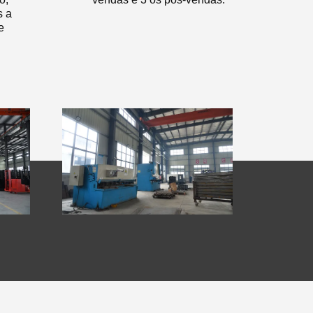
s a
e