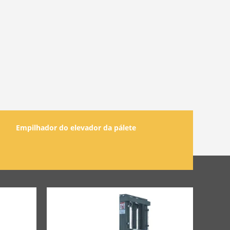
Empilhador do elevador da pálete