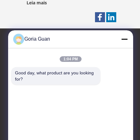
Leia mais
Leia mai
Goria Guan
Fale Conosco
1:04 PM
Taizhou Kayond Machinery
Good day, what product are you looking 
Co.,Ltd
for?
Parque da indústria de
Liuchen, cidade de
Huangqiao, cidade de
Taixing, província de
Jiangsu, China
86-523-87891516
gloria@kayond.com.cn