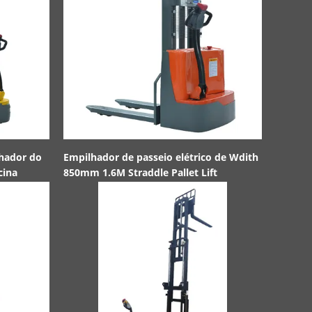
lhador do
Empilhador de passeio elétrico de Wdith
Baixo empi
cina
850mm 1.6M Straddle Pallet Lift
KAD Free L