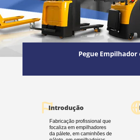
Pegue Empilhador e
Introdução
Fabricação profissional que
focaliza em empilhadores
da pálete, em caminhões de
pálete, em empilhadeiras,