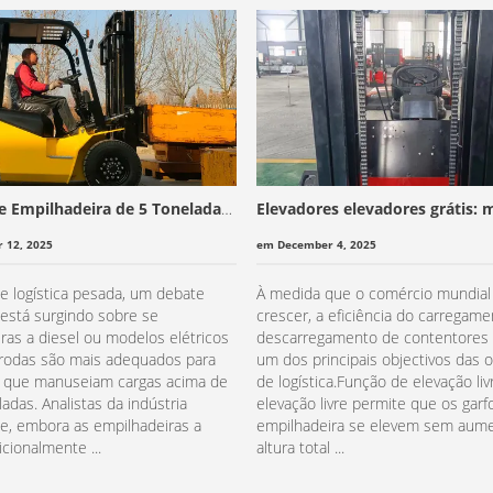
e Empilhadeira de 5 Toneladas:
Elevadores elevadores grátis: 
Elétrica?
da segurança e eficiência no
 12, 2025
em December 4, 2025
carregamento de contentores
e logística pesada, um debate
À medida que o comércio mundial 
está surgindo sobre se
crescer, a eficiência do carregame
ras a diesel ou modelos elétricos
descarregamento de contentores 
 rodas são mais adequados para
um dos principais objectivos das 
 que manuseiam cargas acima de
de logística.Função de elevação liv
adas. Analistas da indústria
elevação livre permite que os garf
e, embora as empilhadeiras a
empilhadeira se elevem sem aume
icionalmente ...
altura total ...