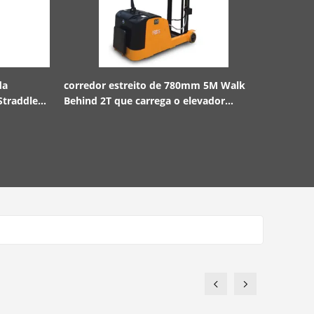
da
corredor estreito de 780mm 5M Walk
empilhador
Straddle
Behind 2T que carrega o elevador
de 6M Trip
elétrico do empilhador