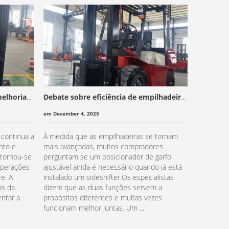
melhoria
Debate sobre eficiência de empilhadeira:
Qual é a 
Sideshifter versus posicionador de garfo
uma empi
em December 4, 2025
em Decembe
continua a
À medida que as empilhadeiras se tornam
Como as 
nto e
mais avançadas, muitos compradores
logística 
tornou-se
perguntam se um posicionador de garfo
as caract
operações
ajustável ainda é necessário quando já está
empilhade
re. A
instalado um sideshifter.Os especialistas
crescente
os da
dizem que as duas funções servem a
como eleva
ntar a
propósitos diferentes e muitas vezes
elevação l
funcionam melhor juntas. Um ...
elevem se