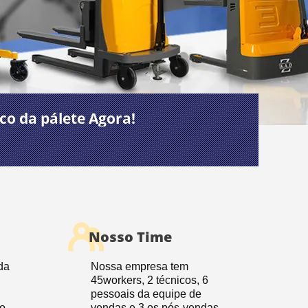
co da pálete Agora!
Nosso Time
da
Nossa empresa tem
45workers, 2 técnicos, 6
pessoais da equipe de
o,
vendas e 3 os pós-vendas.