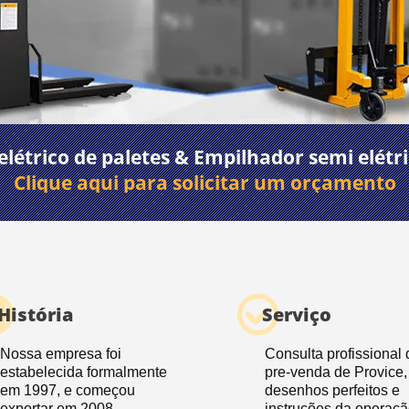
létrico de paletes & Empilhador semi elétri
Clique aqui para solicitar um orçamento
História
Serviço
Nossa empresa foi
Consulta profissional 
estabelecida formalmente
pre-venda de Provice,
em 1997, e começou
desenhos perfeitos e
exportar em 2008.
instruções da operaçã