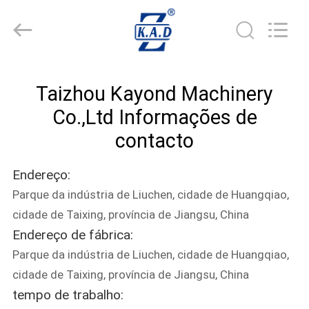
2026
Taizhou
Kayond
Machinery
Co.,Ltd.
All
Rights
Reserved.
CASA
Taizhou Kayond Machinery
PRODUTOS
Co.,Ltd Informações de
contacto
VÍDEOS
Endereço:
Parque da indústria de Liuchen, cidade de Huangqiao,
SOBRE
cidade de Taixing, província de Jiangsu, China
NÓS
Endereço de fábrica:
Parque da indústria de Liuchen, cidade de Huangqiao,
EXCURSÃO
cidade de Taixing, província de Jiangsu, China
DA
tempo de trabalho: