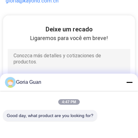
gloria@kayond.com.cn
MAPA
DO
Deixe um recado
SITE
Ligaremos para você em breve!
PRIVACY
POLICY
Goria Guan
4:47 PM
Good day, what product are you looking for?
Categorias populares
Todos