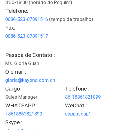
8:30-18:00 (horário de Pequim)
FÁBRICA
Telefone:
0086-523-87891516
(tempo de trabalho)
CONTROLE
Fax:
DA
0086-523-87891517
QUALIDADE
Pessoa de Contato :
CONTACTE-
Ms. Gloria Guan
NOS
O email :
gloria@kayond.com.cn
NOTÍCIA
Cargo :
Telefone :
Sales Manager
86-18861821899
WHATSAPP :
WeChat :
PEÇA
+8618861821899
cappascap1
UMAS
Skype :
CITAÇÕES