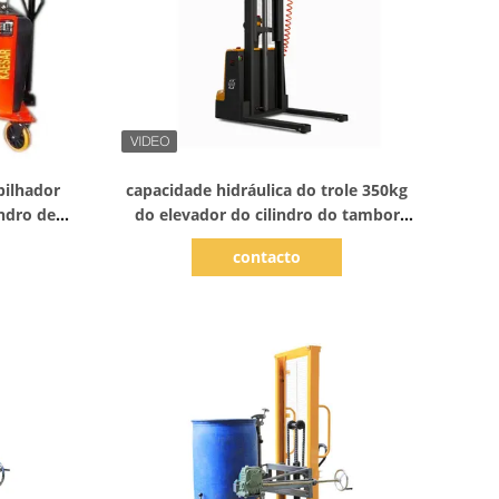
Mostrar detalhes
pilhador
capacidade hidráulica do trole 350kg
indro de
do elevador do cilindro do tambor
120mm/S igualmente para o tambor
contacto