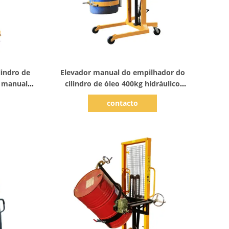
Mostrar detalhes
lindro de
Elevador manual do empilhador do
 manual
cilindro de óleo 400kg hidráulico
ão
800mm 1230*850*2080mm
contacto