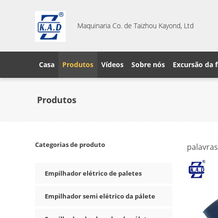
Maquinaria Co. de Taizhou Kayond, Ltd
Casa
Produtos
Vídeos
Sobre nós
Excursão da f
Produtos
Categorias de produto
palavras
Empilhador elétrico de paletes
Empilhador semi elétrico da pálete