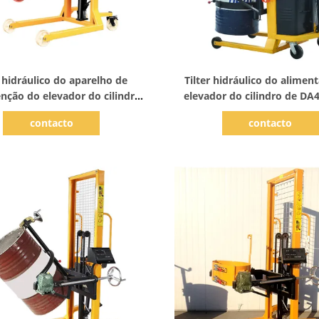
Mostrar detalhes
Mostrar detalhes
 hidráulico do aparelho de
Tilter hidráulico do alimen
ção do elevador do cilindro
elevador do cilindro de DA
imentador manual versátil
Stainless Steel 350k
contacto
contacto