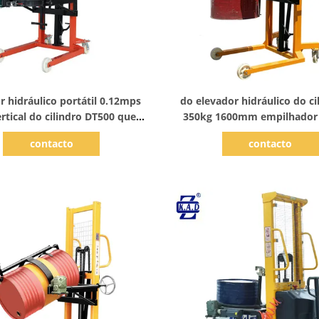
Mostrar detalhes
Mostrar detalhes
r hidráulico portátil 0.12mps
do elevador hidráulico do ci
ertical do cilindro DT500 que
350kg 1600mm empilhador
segura o carro
móvel do óleo da m
contacto
contacto