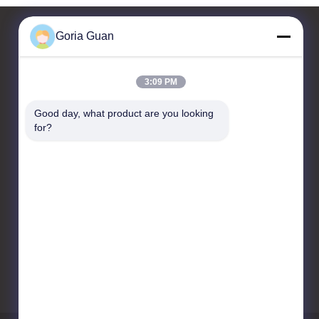
Goria Guan
Fale Conosco
3:09 PM
Taizhou Kayond Machinery
Good day, what product are you looking 
Co.,Ltd
for?
Parque da indústria de
Liuchen, cidade de
Huangqiao, cidade de
Taixing, província de
Jiangsu, China
86-523-87891516
gloria@kayond.com.cn