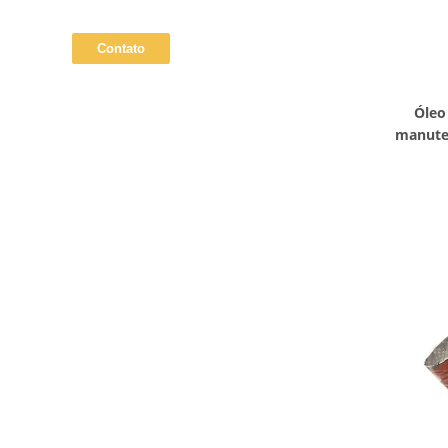
Óleo
manuten
do al