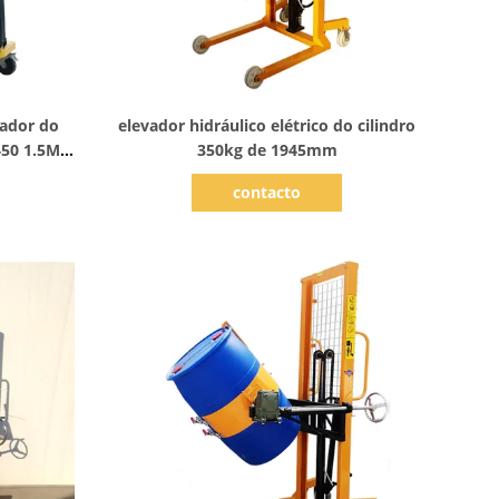
Mostrar detalhes
tador do
elevador hidráulico elétrico do cilindro
450 1.5M
350kg de 1945mm
g
contacto