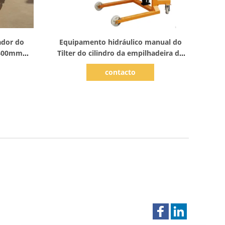
Mostrar detalhes
ador do
Equipamento hidráulico manual do
 1400mm
Tilter do cilindro da empilhadeira de
mento
1.5kwh 400KG
contacto