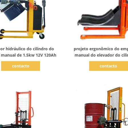
Mostrar detalhes
Mostrar detalhes
or hidráulico do cilindro do
projeto ergonômico do em
 manual de 1.5kw 12V 120Ah
manual do elevador do cil
óleo 350kg
contacto
contacto