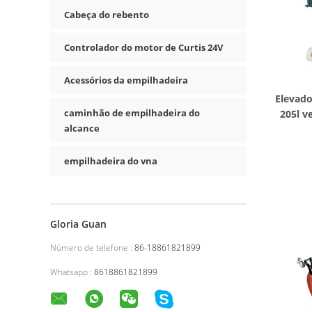
Cabeça do rebento
Controlador do motor de Curtis 24V
Acessórios da empilhadeira
Elevado
caminhão de empilhadeira do
205l v
alcance
empilhadeira do vna
Gloria Guan
Número de telefone :
86-18861821899
Whatsapp :
8618861821899