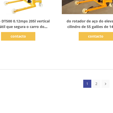
Mostrar detalhes
Mostrar detalhes
o DT500 0.12mps 205l vertical
do rotador de aço do elev
átil que segura o carro do
cilindro de 55 galões de
elevador
equipamento de carrega
contacto
contacto
1
2