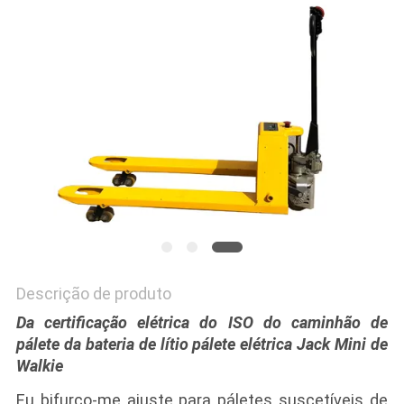
MAPA
DO
SITE
PRIVACY
POLICY
Descrição de produto
Da certificação elétrica do ISO do caminhão de
pálete da bateria de lítio pálete elétrica Jack Mini de
Walkie
Eu bifurco-me ajuste para páletes suscetíveis de