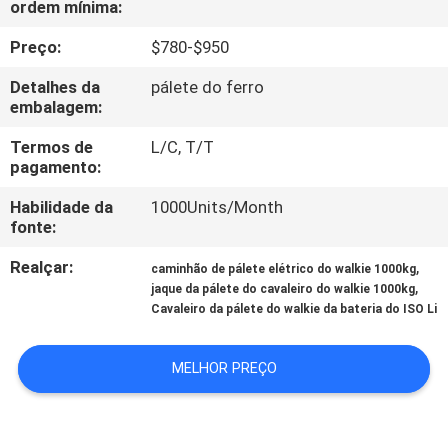
ordem mínima:
FÁBRICA
Preço:
$780-$950
CONTROLE
Detalhes da
pálete do ferro
DA
embalagem:
QUALIDADE
Termos de
L/C, T/T
pagamento:
CONTACTE-
Habilidade da
1000Units/Month
fonte:
NOS
Realçar:
,
caminhão de pálete elétrico do walkie 1000kg
,
jaque da pálete do cavaleiro do walkie 1000kg
NOTÍCIA
Cavaleiro da pálete do walkie da bateria do ISO Li
PEÇA
MELHOR PREÇO
UMAS
CITAÇÕES