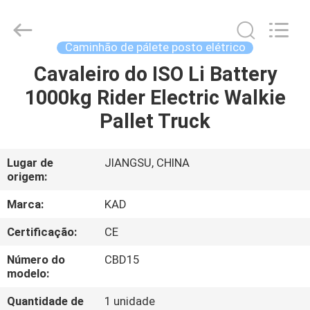
2026
Taizhou
Kayond
Machinery
Co.,Ltd.
Caminhão de pálete posto elétrico
All
Rights
Reserved.
Cavaleiro do ISO Li Battery
CASA
1000kg Rider Electric Walkie
PRODUTOS
Pallet Truck
VÍDEOS
Lugar de
JIANGSU, CHINA
origem:
SOBRE
Marca:
KAD
NÓS
Certificação:
CE
Número do
CBD15
EXCURSÃO
modelo:
DA
Quantidade de
1 unidade