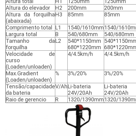
Altura total
H1
1250mm
1250mm
Altura do elevador
H2
200mm
200mm
Altura da forquilha
H3
85mm
85mm
(abaixada)
Comprimento total
L1
1540/1610mm
1540/1610
Largura total
B
540/680mm
540/680mm
Tamanho da
L2
540*1150mm
540*1150m
forquilha
680*1220mm
680*1220m
Velocidade de
4/4.5km/h
4/4.5km/h
curso
(Loaden/unloaden)
Max.Gradient
%
3%/20%
3%/20%
(Loaden/unloaden)
Tensão/capacidade
V/Ah
Li-bateria
Li-bateria
da bateria
24V/20Ah
24V/20Ah
Raio de gerencio
R
1320/1390mm
1320/1390