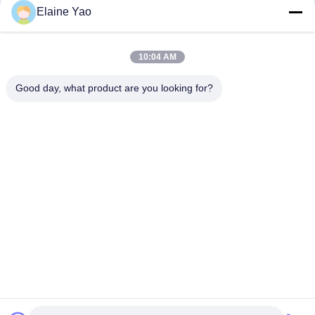
Elaine Yao
Cavaleiro do ISO Li Battery 1000kg Rider Electric Walkie Pallet
Truck
10:04 AM
Jigger de Mini Electric Powered Pallet Truck da bomba do
motor de C.A. 1.5T
Good day, what product are you looking for?
Categorias populares
Todos
Empilhador Elétrico 
Empilhador Semi 
De Paletes
Elétrico Da Pálete
Empilhador Do 
Empilhador Manual 
Elevador Da Pálete
Da Pálete
Caminhão De Pálete 
Caminhão De Pálete 
Hidráulico Da Mão
Posto Elétrico
Empilhadeira A 
Hidráulico Scissor A 
Pilhas
Tabela De Elevador