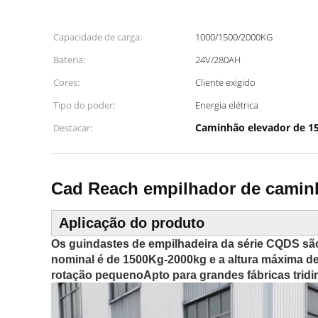
Capacidade de carga:
1000/1500/2000KG
Bateria:
24V/280AH
Cores:
Cliente exigido
Tipo do poder:
Energia elétrica
Caminhão elevador de 1
Destacar:
Cad Reach empilhador de caminh
Aplicação do produto
Os guindastes de empilhadeira da série CQDS s
nominal é de 1500Kg-2000kg e a altura máxima de
rotação pequenoApto para grandes fábricas trid