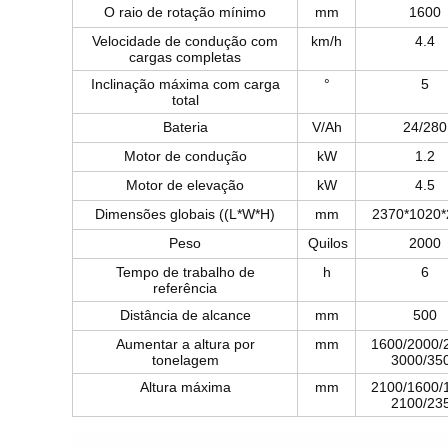
O raio de rotação mínimo
mm
1600
Velocidade de condução com
km/h
4.4
cargas completas
Inclinação máxima com carga
°
5
total
Bateria
V/Ah
24/280
Motor de condução
kW
1.2
Motor de elevação
kW
4.5
Dimensões globais ((L*W*H)
mm
2370*1020*
Peso
Quilos
2000
Tempo de trabalho de
h
6
referência
Distância de alcance
mm
500
Aumentar a altura por
mm
1600/2000/
tonelagem
3000/35
Altura máxima
mm
2100/1600/
2100/23