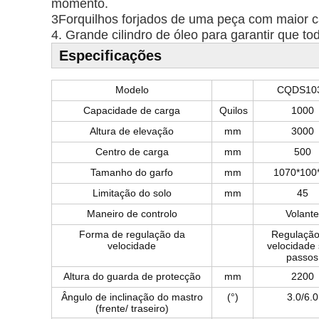
momento.
3Forquilhos forjados de uma peça com maior c
4. Grande cilindro de óleo para garantir que 
Especificações
Modelo
CQDS10
Capacidade de carga
Quilos
1000
Altura de elevação
mm
3000
Centro de carga
mm
500
Tamanho do garfo
mm
1070*100
Limitação do solo
mm
45
Maneiro de controlo
Volante
Forma de regulação da
Regulação
velocidade
velocidade
passos
Altura do guarda de protecção
mm
2200
Ângulo de inclinação do mastro
(°)
3.0/6.0
(frente/ traseiro)