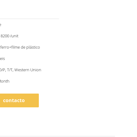
e
200 /unit
 ferro+filme de plástico
eis
 D/P, T/T, Western Union
Month
contacto