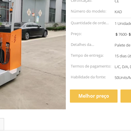
Certificação:
CE
Número do modelo:
KAD
Quantidade de ordem
1 Unidad
mínima:
Preço:
＄7600-＄8
Detalhes da
Palete de
embalagem:
Tempo de entrega:
15 dias út
Termos de pagamento:
L/C, D/A,
Habilidade da fonte:
50Units/
Melhor preço