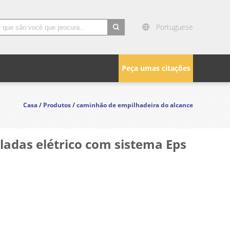
Portuguese
search
Peça umas citações
Casa
/
Produtos
/
caminhão de empilhadeira do alcance
adas elétrico com sistema Eps