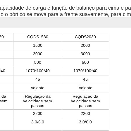
apacidade de carga e função de balanço para cima e pa
todo o pórtico se mova para a frente suavemente, para c
30
CQDS1530
CQDS2030
1500
2000
3000
3000
500
500
*40
1070*100*40
1070*100*40
45
45
Volante
Volante
 da
Regulação da
Regulação da
 sem
velocidade sem
velocidade sem
passos
passos
2200
2200
3.0/6.0
3.0/6.0