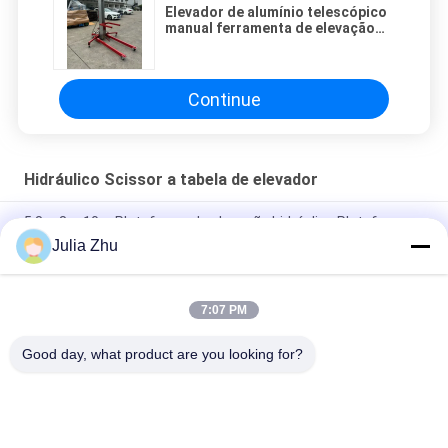
Elevador de alumínio telescópico
manual ferramenta de elevação
leve e durável para estações de
trabalho temporárias
Continue
Hidráulico Scissor a tabela de elevador
5.8m 8m 10m Plataforma de elevação hidráulica Plataforma
de trabalho aéreo de estrutura de alumínio
Julia Zhu
Plataforma de trabalho aéreo de mastro duplo 8 metros de
elevação vertical
7:07 PM
Tabela de elevação vertical de mastro duplo
Good day, what product are you looking for?
Categorias populares
Todos