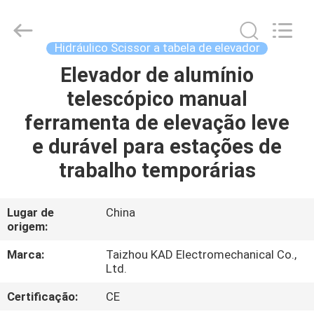
2026
Taizhou
Kayond
Machinery
Co.,Ltd.
Hidráulico Scissor a tabela de elevador
All
Rights
Reserved.
Elevador de alumínio
CASA
telescópico manual
PRODUTOS
ferramenta de elevação leve
e durável para estações de
VÍDEOS
trabalho temporárias
SOBRE
Lugar de
China
origem:
NÓS
Marca:
Taizhou KAD Electromechanical Co.,
Ltd.
EXCURSÃO
DA
Certificação:
CE