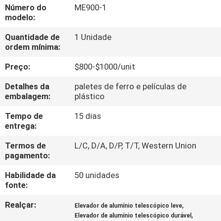
FÁBRICA
Número do
ME900-1
modelo:
CONTROLE
Quantidade de
1 Unidade
ordem mínima:
DA
Preço:
$800-$1000/unit
QUALIDADE
Detalhes da
paletes de ferro e películas de
embalagem:
plástico
CONTACTE-
Tempo de
15 dias
NOS
entrega:
Termos de
L/C, D/A, D/P, T/T, Western Union
NOTÍCIA
pagamento:
Habilidade da
50 unidades
PEÇA
fonte:
UMAS
Realçar:
,
Elevador de alumínio telescópico leve
CITAÇÕES
,
Elevador de alumínio telescópico durável